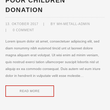
POOR CHILDREN
DONATION
13. OKTOBER 2017
BY
MH-METALL-ADMIN
0 COMMENT
Lorem ipsum dolor sit amet, consectetuer adipiscing elit, sed
diam nonummy nibh euismod tincid unt ut laoreet dolore
magna aliquam erat volutpat. Ut wisi enim ad minim veniam,
quis nostrud exerci tation ullamcorper suscipit lobortis nisl ut
aliquip ex ea commodo consequat. Duis autem vel eum iriure
dolor in hendrerit in vulputate velit esse molestie…
READ MORE