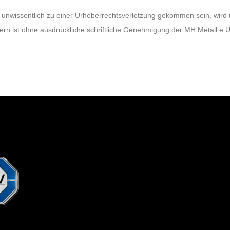
em unwissentlich zu einer Urheberrechtsverletzung gekommen sein, wir
dern ist ohne ausdrückliche schriftliche Genehmigung der MH Metall e.U.