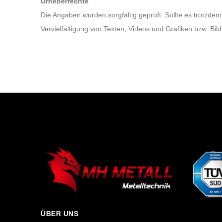
Urheberrechte
Die Angaben wurden sorgfältig geprüft. Sollte es trotzd
Vervielfältigung von Texten, Videos und Grafiken bzw. Bil
ÜBER UNS