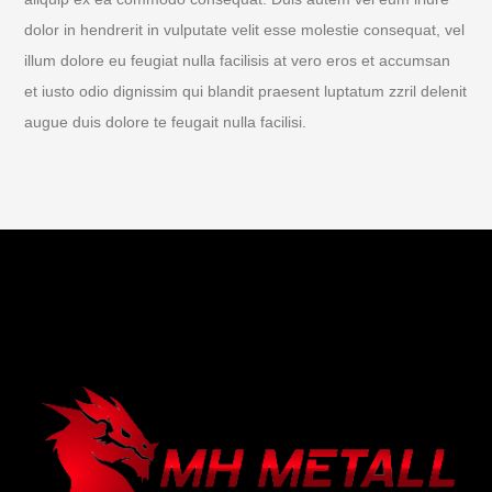
dolor in hendrerit in vulputate velit esse molestie consequat, vel
illum dolore eu feugiat nulla facilisis at vero eros et accumsan
et iusto odio dignissim qui blandit praesent luptatum zzril delenit
augue duis dolore te feugait nulla facilisi.